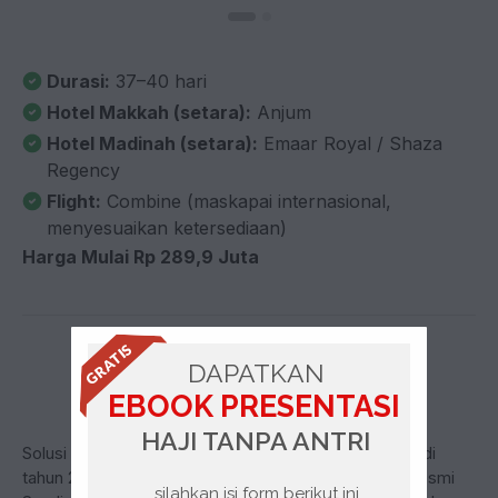
Durasi:
37–40 hari
Hotel Makkah (setara):
Anjum
Hotel Madinah (setara):
Emaar Royal / Shaza
Regency
Flight:
Combine (maskapai internasional,
menyesuaikan ketersediaan)
Harga Mulai Rp 289,9 Juta
GRATIS
DAPATKAN
EBOOK PRESENTASI
HAJI TANPA ANTRI
Solusi untuk Anda yang ingin berangkat haji langsung di
tahun 2026 tanpa menunggu antrian dengan sistem resmi
silahkan isi form berikut ini