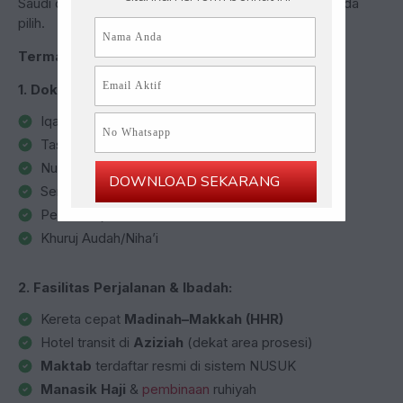
Saudi dan legal. Inilah
Paket B
dari kami yang bisa Anda
pilih.
Termasuk
dalam layanan ini
1. Dokumen & Perizinan Resmi (NUSUK):
Iqamah
Tasreh Haji
Nusuk Card
DOWNLOAD SEKARANG
Sertifikat Vaksin
Permit Haji
Khuruj Audah/Niha’i
2. Fasilitas Perjalanan & Ibadah:
Kereta cepat
Madinah–Makkah (HHR)
Hotel transit di
Aziziah
(dekat area prosesi)
Maktab
terdaftar resmi di sistem NUSUK
Manasik Haji
&
pembinaan
ruhiyah