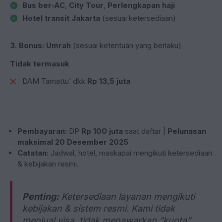
Bus ber-AC
,
City Tour
,
Perlengkapan haji
Hotel transit Jakarta
(sesuai ketersediaan)
3. Bonus:
Umrah
(sesuai ketentuan yang berlaku)
Tidak termasuk
DAM Tamattu’ dkk
Rp 13,5 juta
Pembayaran:
DP
Rp 100 juta
saat daftar |
Pelunasan
maksimal 20 Desember 2025
Catatan:
Jadwal, hotel, maskapai mengikuti ketersediaan
& kebijakan resmi.
Penting:
Ketersediaan layanan mengikuti
kebijakan & sistem resmi. Kami tidak
menjual visa, tidak menawarkan “kuota”,