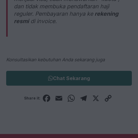
dan tidak membuka pendaftaran haji
reguler. Pembayaran hanya ke
rekening
resmi
di invoice.
Konsultasikan kebutuhan Anda sekarang juga
Chat Sekarang
F
E
W
T
X
C
Share it:
a
m
h
el
o
c
ail
at
e
p
e
s
gr
y
b
A
a
Li